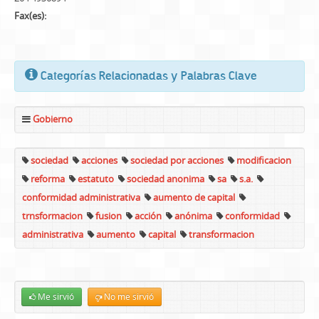
Fax(es):
Categorías Relacionadas y Palabras Clave
Gobierno
sociedad
acciones
sociedad por acciones
modificacion
reforma
estatuto
sociedad anonima
sa
s.a.
conformidad administrativa
aumento de capital
trnsformacion
fusion
acción
anónima
conformidad
administrativa
aumento
capital
transformacion
Me sirvió
No me sirvió