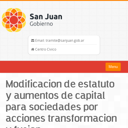
Email: tramite@sanjuan.gob.ar
Centro Civico
Menu
Inicio
Modificacion de estatuto
Trámites
y aumentos de capital
Organismos
para sociedades por
Mapa del Sitio
acciones transformacion
sanjuan.gob.ar