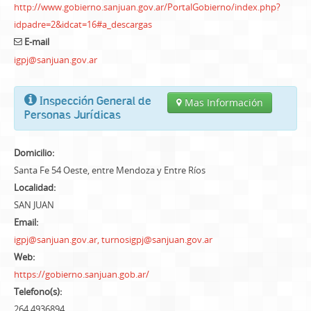
http://www.gobierno.sanjuan.gov.ar/PortalGobierno/index.php?
idpadre=2&idcat=16#a_descargas
E-mail
igpj@sanjuan.gov.ar
Inspección General de
Mas Información
Personas Jurídicas
Domicilio:
Santa Fe 54 Oeste, entre Mendoza y Entre Ríos
Localidad:
SAN JUAN
Email:
igpj@sanjuan.gov.ar, turnosigpj@sanjuan.gov.ar
Web:
https://gobierno.sanjuan.gob.ar/
Telefono(s):
264 4936894