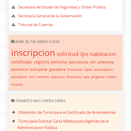
Secretaría de Estado de Seguridad y Orden Público
Secretaría General de la Gobernación
Tribunal de Cuentas
NUBE DE PALABRAS CLAVE
inscripcion
solicitud
ipv
habilitacion
certificado
registro
persona
laboratorio
dni
ambiente
alimentos
transporte
ganaderia
Productor
dpdu
autorizacion
asociacion
civil
comercio
requisitos
formulario
rupa
programa
crédito
residuos
TRAMITES MAS CONSULTADOS
Obtención de Turno para el Certificado de Antecedentes
Turno para Solicitar Carta Médica para Agentes de la
Administración Pública