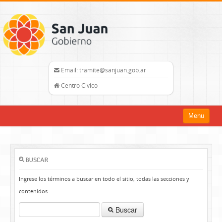
Email: tramite@sanjuan.gob.ar
Centro Civico
Menu
Inicio
Trámites
BUSCAR
Organismos
Ingrese los términos a buscar en todo el sitio, todas las secciones y
contenidos
Mapa del Sitio
Buscar
sanjuan.gob.ar