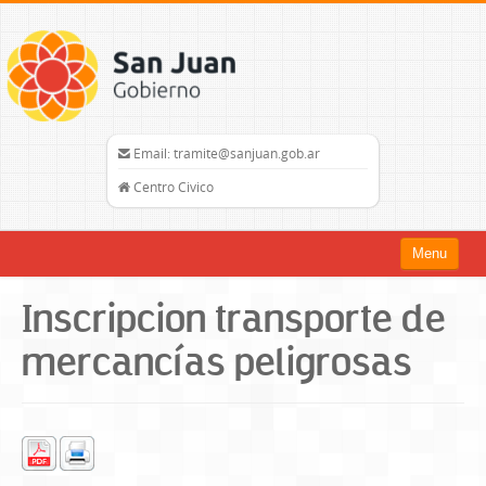
Email: tramite@sanjuan.gob.ar
Centro Civico
Menu
Inicio
Inscripcion transporte de
Trámites
mercancías peligrosas
Organismos
Mapa del Sitio
sanjuan.gob.ar