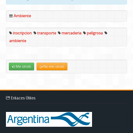
Ambiente
inscripcion
transporte
mercaderia
peligrosa
ambiente
Me sirvió
No me sirvió
Enlaces Útiles