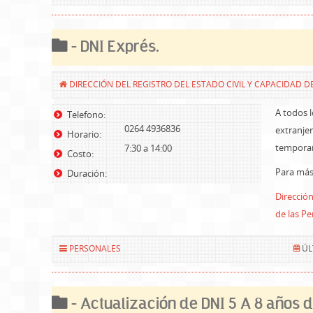
- DNI Exprés.
DIRECCIÓN DEL REGISTRO DEL ESTADO CIVIL Y CAPACIDAD D
A todos 
Telefono:
0264 4936836
extranje
Horario:
temporar
7:30 a 14:00
Costo:
Para más 
Duración:
Dirección
de las P
PERSONALES
ÚL
- Actualización de DNI 5 A 8 años 