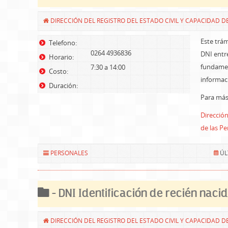
DIRECCIÓN DEL REGISTRO DEL ESTADO CIVIL Y CAPACIDAD D
Este trám
Telefono:
0264 4936836
DNI entre
Horario:
fundamen
7:30 a 14:00
Costo:
informaci
Duración:
Para más 
Dirección
de las P
PERSONALES
ÚL
- DNI Identificación de recién naci
DIRECCIÓN DEL REGISTRO DEL ESTADO CIVIL Y CAPACIDAD D