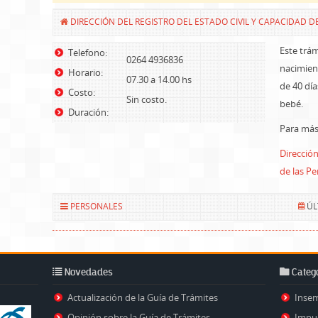
DIRECCIÓN DEL REGISTRO DEL ESTADO CIVIL Y CAPACIDAD D
Este trám
Telefono:
0264 4936836
nacimien
Horario:
07.30 a 14.00 hs
de 40 día
Costo:
Sin costo.
bebé.
Duración:
Para más 
Dirección
de las P
PERSONALES
ÚL
Novedades
Catego
Actualización de la Guía de Trámites
Inse
Opinión sobre la Guía de Trámites
Impu