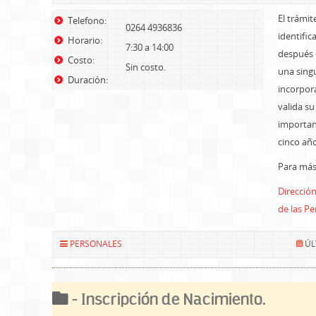
El trámit
Telefono:
0264 4936836
identific
Horario:
7:30 a 14:00
después 
Costo:
Sin costo.
una singu
Duración:
incorpor
valida su
important
cinco añ
Para más 
Dirección
de las P
PERSONALES
ÚL
- Inscripción de Nacimiento.