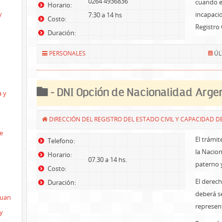
0264 4936836
cuando e
Horario:
y
incapacid
7:30 a 14 hs
Costo:
Registro C
Duración:
PERSONALES
ÚL
- DNI Opción de Nacionalidad Argen
a y
DIRECCIÓN DEL REGISTRO DEL ESTADO CIVIL Y CAPACIDAD D
e
El trámit
Telefono:
la Nacion
Horario:
07.30 a 14 hs.
paterno 
Costo:
El derec
Duración:
deberá s
Juan
represent
y