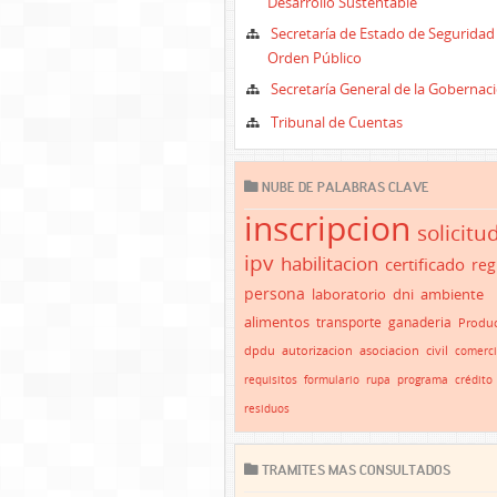
Desarrollo Sustentable
Secretaría de Estado de Seguridad
Orden Público
Secretaría General de la Gobernac
Tribunal de Cuentas
NUBE DE PALABRAS CLAVE
inscripcion
solicitu
ipv
habilitacion
certificado
reg
persona
laboratorio
dni
ambiente
alimentos
transporte
ganaderia
Produc
dpdu
autorizacion
asociacion
civil
comerc
requisitos
formulario
rupa
programa
crédito
residuos
TRAMITES MAS CONSULTADOS