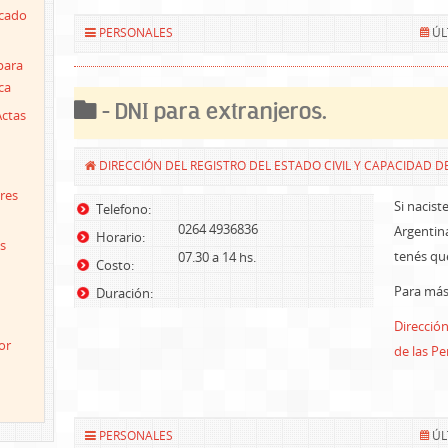
icado
PERSONALES
ÚL
para
ca
- DNI para extranjeros.
Actas
DIRECCIÓN DEL REGISTRO DEL ESTADO CIVIL Y CAPACIDAD D
res
Si nacist
Telefono:
0264 4936836
Argentin
Horario:
s
tenés que
07.30 a 14 hs.
Costo:
Para más 
Duración:
Dirección
or
de las P
PERSONALES
ÚL