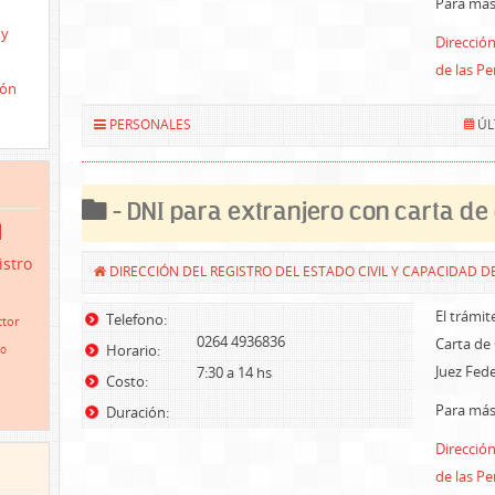
Para más 
 y
Dirección
de las P
ión
PERSONALES
ÚL
- DNI para extranjero con carta de
d
istro
DIRECCIÓN DEL REGISTRO DEL ESTADO CIVIL Y CAPACIDAD D
El trámit
Telefono:
tor
0264 4936836
Carta de
Horario:
io
Juez Fede
7:30 a 14 hs
Costo:
Para más 
Duración:
Dirección
de las P