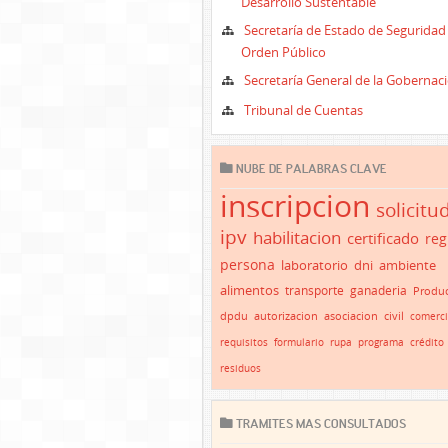
Desarrollo Sustentable
Secretaría de Estado de Seguridad
Orden Público
Secretaría General de la Gobernac
Tribunal de Cuentas
NUBE DE PALABRAS CLAVE
inscripcion
solicitu
ipv
habilitacion
certificado
reg
persona
laboratorio
dni
ambiente
alimentos
transporte
ganaderia
Produc
dpdu
autorizacion
asociacion
civil
comerc
requisitos
formulario
rupa
programa
crédito
residuos
TRAMITES MAS CONSULTADOS