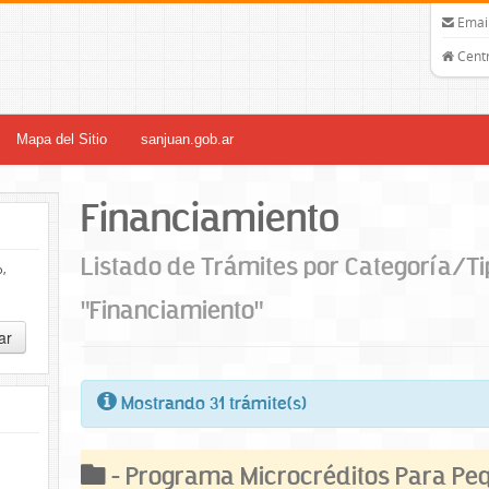
Email
Centr
Mapa del Sitio
sanjuan.gob.ar
Financiamiento
Listado de Trámites por Categoría/Ti
o,
"Financiamiento"
ar
Mostrando 31 trámite(s)
- Programa Microcréditos Para P