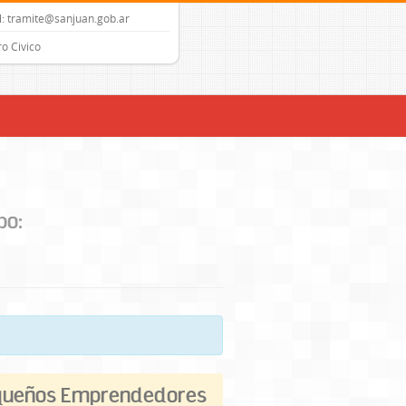
: tramite@sanjuan.gob.ar
o Civico
po:
equeños Emprendedores