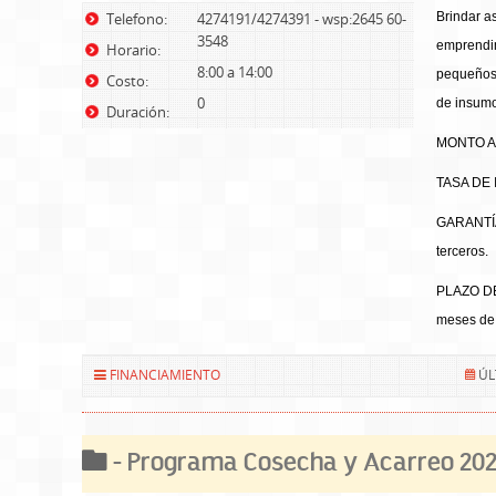
Telefono:
4274191/4274391 - wsp:2645 60-
Brindar as
3548
emprendim
Horario:
8:00 a 14:00
pequeños 
Costo:
0
de insumo
Duración:
MONTO A 
TASA DE 
GARANTÍA:
terceros.
PLAZO DE
meses de
FINANCIAMIENTO
ÚL
- Programa Cosecha y Acarreo 20