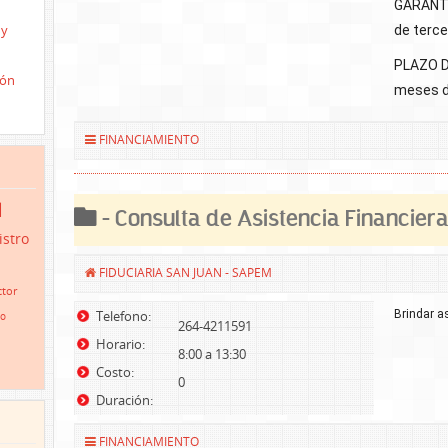
GARANTÍA
 y
de terce
PLAZO D
ión
meses de
FINANCIAMIENTO
d
- Consulta de Asistencia Financier
istro
FIDUCIARIA SAN JUAN - SAPEM
tor
Telefono:
Brindar a
io
264-4211591
Horario:
8:00 a 13:30
Costo:
0
Duración:
FINANCIAMIENTO