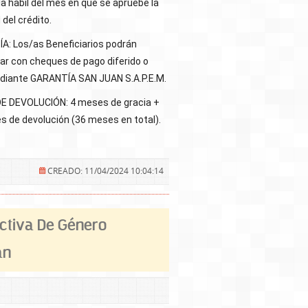
ía hábil del mes en que se apruebe la
 del crédito.
A: Los/as Beneficiarios podrán
ar con cheques de pago diferido o
ediante GARANTÍA SAN JUAN S.A.P.E.M.
E DEVOLUCIÓN: 4 meses de gracia +
 de devolución (36 meses en total).
CREADO: 11/04/2024 10:04:14
ctiva De Género
an