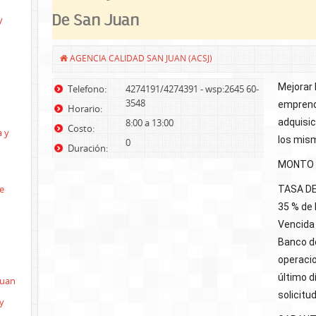
De San Juan
y
AGENCIA CALIDAD SAN JUAN (ACSJ)
Mejorar 
Telefono:
4274191/4274391 - wsp:2645 60-
3548
emprend
Horario:
8:00 a 13:00
adquisi
Costo:
a y
los mis
0
Duración:
MONTO A
e
TASA DE 
35 % de 
Vencida 
Banco de
operacio
último d
Juan
solicitud
y