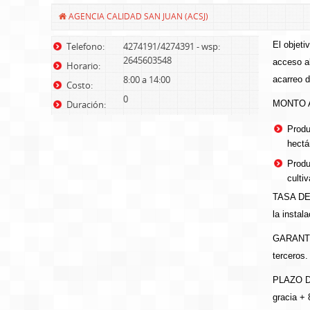
AGENCIA CALIDAD SAN JUAN (ACSJ)
El objeti
Telefono:
4274191/4274391 - wsp:
2645603548
acceso al
Horario:
8:00 a 14:00
acarreo d
Costo:
0
Duración:
MONTO A
Produ
hectá
Produ
culti
​TASA DE
la instal
GARANTÍA
terceros.
PLAZO D
gracia +