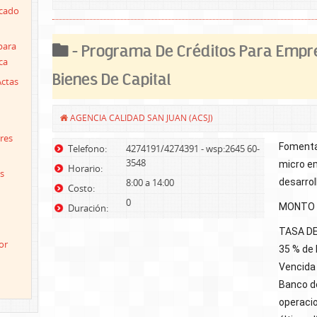
icado
para
- Programa De Créditos Para Empr
ca
Bienes De Capital
Actas
AGENCIA CALIDAD SAN JUAN (ACSJ)
res
Fomenta
Telefono:
4274191/4274391 - wsp:2645 60-
3548
micro e
Horario:
s
8:00 a 14:00
desarrol
Costo:
0
MONTO A
Duración:
TASA DE 
or
35 % de 
Vencida 
Banco de
operacio