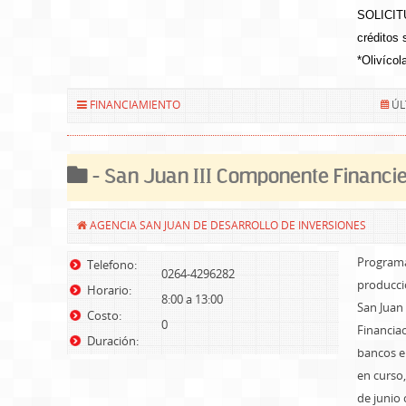
SOLICITU
créditos 
*Olivícol
FINANCIAMIENTO
ÚL
- San Juan III Componente Financi
AGENCIA SAN JUAN DE DESARROLLO DE INVERSIONES
Programa 
Telefono:
0264-4296282
producci
Horario:
8:00 a 13:00
San Juan
Costo:
0
Financia
Duración:
bancos en
en curso,
de junio 