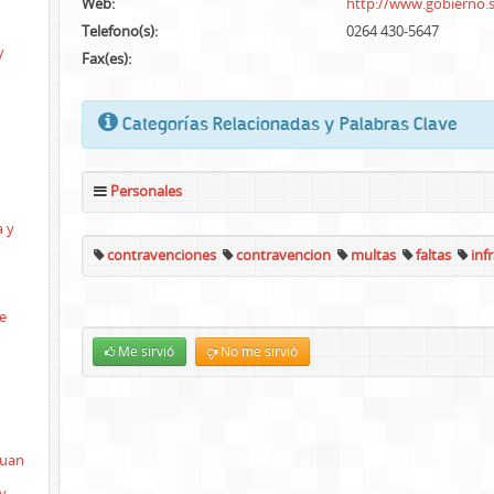
Web:
http://www.gobierno.s
Telefono(s):
0264 430-5647
y
Fax(es):
Categorías Relacionadas y Palabras Clave
Personales
a y
contravenciones
contravencion
multas
faltas
inf
e
Me sirvió
No me sirvió
Juan
y