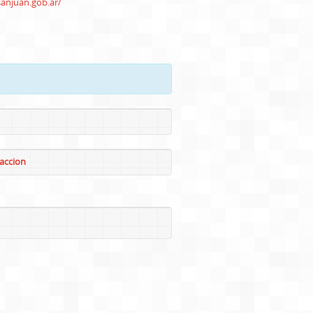
anjuan.gob.ar/
raccion