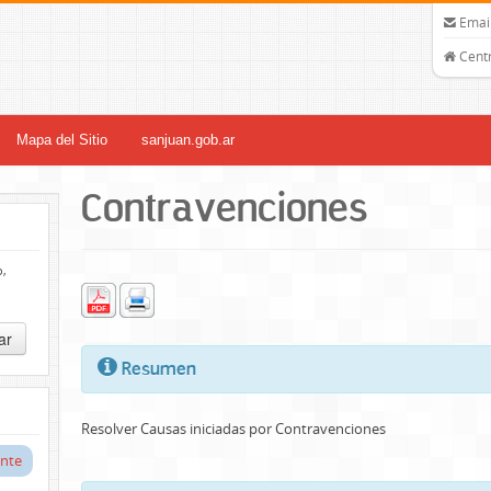
Email
Centr
Mapa del Sitio
sanjuan.gob.ar
Contravenciones
o,
ar
Resumen
Resolver Causas iniciadas por Contravenciones
nte