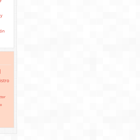
 y
ión
d
istro
tor
io