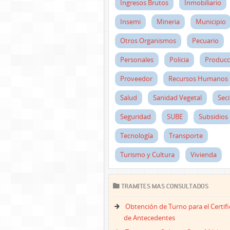
Ingresos Brutos
Inmobiliario
Insemi
Mineria
Municipio
Otros Organismos
Pecuario
Personales
Policia
Producc
Proveedor
Recursos Humanos
Salud
Sanidad Vegetal
Seci
Seguridad
SUBE
Subsidios
Tecnología
Transporte
Turismo y Cultura
Vivienda
TRAMITES MAS CONSULTADOS
Obtención de Turno para el Certif
de Antecedentes