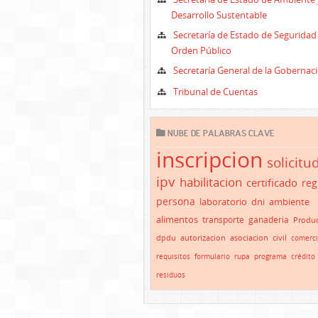
Desarrollo Sustentable
Secretaría de Estado de Seguridad
Orden Público
Secretaría General de la Gobernac
Tribunal de Cuentas
NUBE DE PALABRAS CLAVE
inscripcion
solicitu
ipv
habilitacion
certificado
reg
persona
laboratorio
dni
ambiente
alimentos
transporte
ganaderia
Produc
dpdu
autorizacion
asociacion
civil
comerc
requisitos
formulario
rupa
programa
crédito
residuos