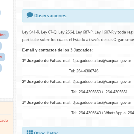
Observaciones
Ley 941-R, Ley 67-Q, Ley 256-J, Ley 687-P, Ley 1607-R y toda re
ion
particular sobre los cuales el Estado a través de sus Organismos
E-mail y contactos de los 3 Juzgados:
ti
1º Juzgado de Faltas
: mail: 1juzgadodefaltas@sanjuan.gov.ar
Tel: 264-4306746
2º Juzgado de Faltas
: mail: 2juzgadodefaltas@sanjuan.gov.ar
Tel: 264-4305650 / 264-4305651
3º Juzgado de Faltas
: mail: 3juzgadodefaltas@sanjuan.gov.ar
Tel: 264-4305640 / WhatsApp al 264-5
icado
Otros Datos