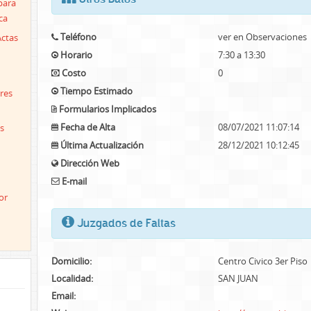
para
ca
Teléfono
ver en Observaciones
Actas
Horario
7:30 a 13:30
Costo
0
Tiempo Estimado
res
Formularios Implicados
Fecha de Alta
08/07/2021 11:07:14
s
Última Actualización
28/12/2021 10:12:45
Dirección Web
E-mail
or
Juzgados de Faltas
Domicilio:
Centro Civico 3er Piso
Localidad:
SAN JUAN
Email: