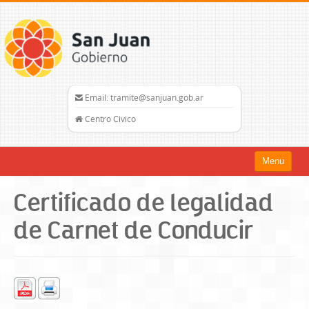
Email: tramite@sanjuan.gob.ar
Centro Civico
Menu
Inicio
Certificado de legalidad
Trámites
de Carnet de Conducir
Organismos
Mapa del Sitio
sanjuan.gob.ar