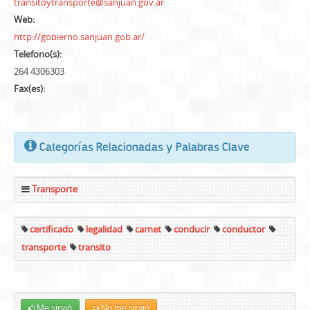
transitoytransporte@sanjuan.gov.ar
Web:
http://gobierno.sanjuan.gob.ar/
Telefono(s):
264 4306303
Fax(es):
Categorías Relacionadas y Palabras Clave
Transporte
certificado
legalidad
carnet
conducir
conductor
transporte
transito
Me sirvió
No me sirvió