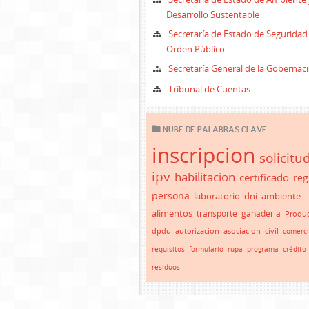
Desarrollo Sustentable
Secretaría de Estado de Seguridad
Orden Público
Secretaría General de la Gobernac
Tribunal de Cuentas
NUBE DE PALABRAS CLAVE
inscripcion
solicitu
ipv
habilitacion
certificado
reg
persona
laboratorio
dni
ambiente
alimentos
transporte
ganaderia
Produc
dpdu
autorizacion
asociacion
civil
comerc
requisitos
formulario
rupa
programa
crédito
residuos