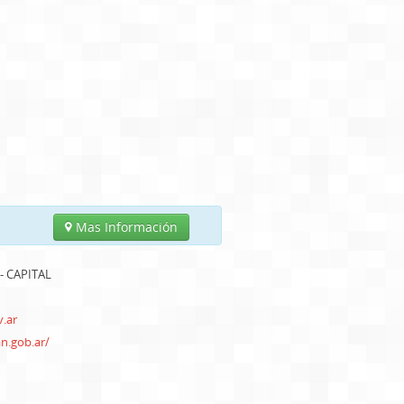
Mas Información
 - CAPITAL
.ar
an.gob.ar/