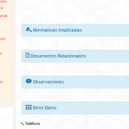
para
ca
Actas
Normativas Implicadas
res
s
Documentos Relacionados
or
Observaciones
Otros Datos
Teléfono