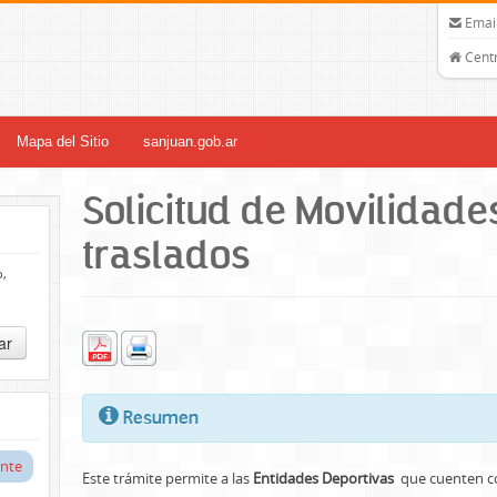
Email
Centr
Mapa del Sitio
sanjuan.gob.ar
Solicitud de Movilidade
traslados
o,
ar
Resumen
nte
Este trámite permite a las
Entidades Deportivas
que cuenten co