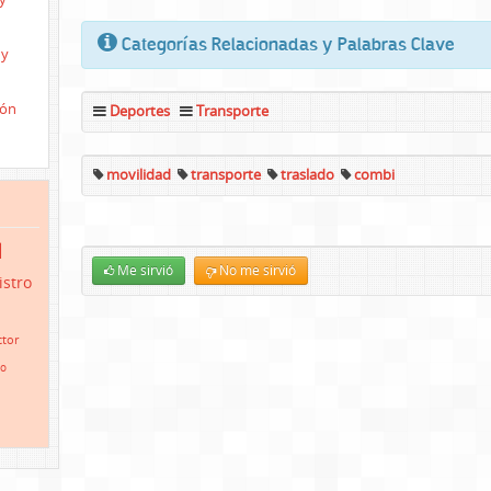
Categorías Relacionadas y Palabras Clave
 y
ión
Deportes
Transporte
movilidad
transporte
traslado
combi
d
Me sirvió
No me sirvió
istro
tor
io