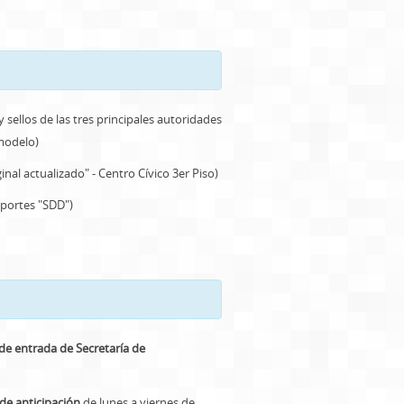
.
 sellos de las tres principales autoridades
 modelo)
inal actualizado" - Centro Cívico 3er Piso)
eportes "SDD")
de entrada de Secretaría de
 de anticipación
de lunes a viernes de