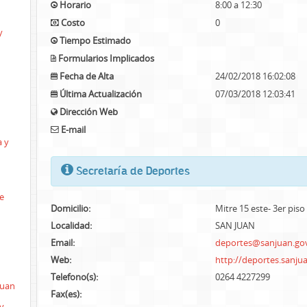
Horario
8:00 a 12:30
Costo
0
y
Tiempo Estimado
Formularios Implicados
Fecha de Alta
24/02/2018 16:02:08
Última Actualización
07/03/2018 12:03:41
Dirección Web
E-mail
a y
Secretaría de Deportes
e
Domicilio:
Mitre 15 este- 3er piso
Localidad:
SAN JUAN
Email:
deportes@sanjuan.gov
Web:
http://deportes.sanju
Telefono(s):
0264 4227299
Juan
Fax(es):
y