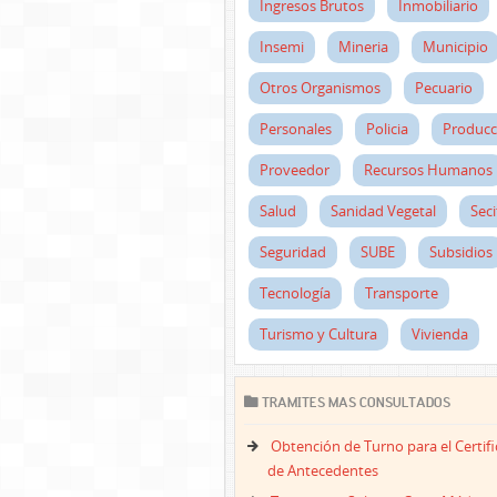
Ingresos Brutos
Inmobiliario
Insemi
Mineria
Municipio
Otros Organismos
Pecuario
Personales
Policia
Producc
Proveedor
Recursos Humanos
Salud
Sanidad Vegetal
Seci
Seguridad
SUBE
Subsidios
Tecnología
Transporte
Turismo y Cultura
Vivienda
TRAMITES MAS CONSULTADOS
Obtención de Turno para el Certif
de Antecedentes