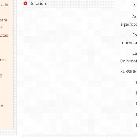
Duración:
icado
Subsid
Árboles
para
algarrob
ca
Forma a
Actas
trinchera
Cantida
res
(mínimo)
SUBSIDI
s
Plan
Poda 
Ral
or
Manej
Benefi