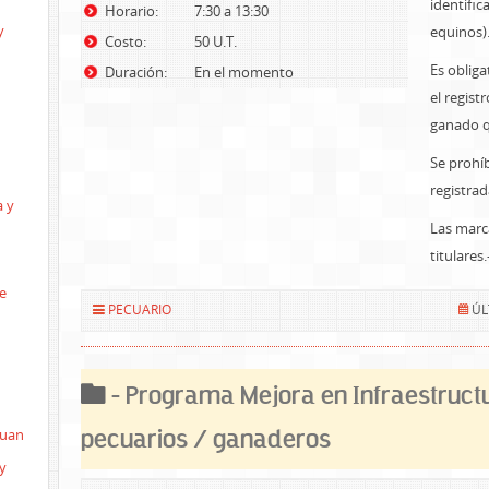
identifi
Horario:
7:30 a 13:30
y
equinos)
Costo:
50 U.T.
Es obliga
Duración:
En el momento
el regist
ganado q
Se prohíb
registrad
a y
Las marc
titulares.
e
PECUARIO
ÚL
- Programa Mejora en Infraestruct
Juan
pecuarios / ganaderos
y