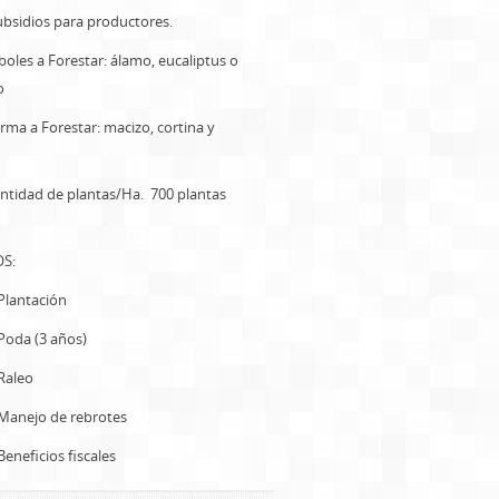
ios para productores.
 a Forestar: álamo, eucaliptus o
o
 Forestar: macizo, cortina y
d de plantas/Ha. 700 plantas
OS:
tación
(3 años)
eo
o de rebrotes
cios fiscales