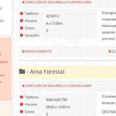
DIRECCIÓN DE DESARROLLO AGROPECUARIO
 y
El progr
Telefono:
4274913
materiale
ión
Horario:
8 a 13:00hs
básica p
Costo:
0
especies
Duración:
porcino)
FINANCIAMIENTO
ÚL
d
istro
- Area Forestal
tor
io
DIRECCIÓN DE DESARROLLO AGROPECUARIO
El prese
Telefono:
0264-4201790
forestal 
Horario:
08:00 a 13:00 hs.
Costo:
DESTINA
0