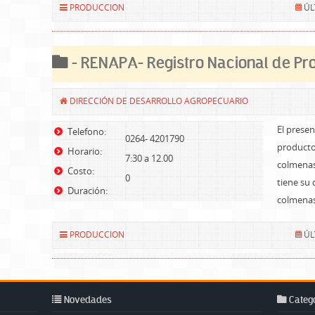
PRODUCCION
ÚL
- RENAPA- Registro Nacional de Pr
DIRECCIÓN DE DESARROLLO AGROPECUARIO
El presen
Telefono:
0264- 4201790
producto
Horario:
7:30 a 12.00
colmenas
Costo:
0
tiene su 
Duración:
colmenas
PRODUCCION
ÚL
Novedades
Catego