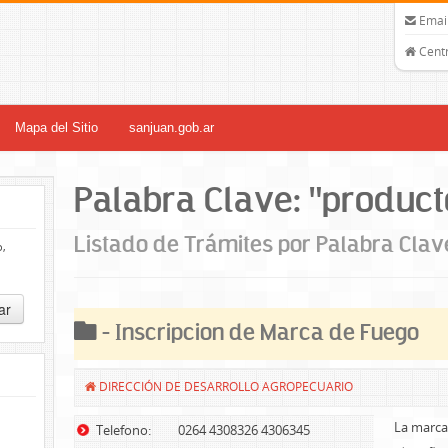
Email
Centr
Mapa del Sitio
sanjuan.gob.ar
Palabra Clave: "product
Listado de Trámites por Palabra Clav
o,
ar
- Inscripcion de Marca de Fuego
DIRECCIÓN DE DESARROLLO AGROPECUARIO
La marca
Telefono:
0264 4308326 4306345