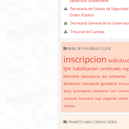
Desarrollo Sustentable
Secretaría de Estado de Seguridad
Orden Público
Secretaría General de la Gobernac
Tribunal de Cuentas
NUBE DE PALABRAS CLAVE
inscripcion
solicitu
ipv
habilitacion
certificado
reg
persona
laboratorio
dni
ambiente
alimentos
transporte
ganaderia
Produc
dpdu
autorizacion
asociacion
civil
comerc
requisitos
formulario
rupa
programa
crédito
residuos
TRAMITES MAS CONSULTADOS