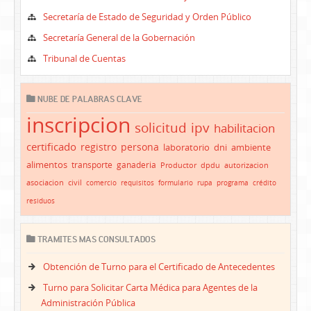
Secretaría de Estado de Seguridad y Orden Público
Secretaría General de la Gobernación
Tribunal de Cuentas
NUBE DE PALABRAS CLAVE
inscripcion
solicitud
ipv
habilitacion
certificado
registro
persona
laboratorio
dni
ambiente
alimentos
transporte
ganaderia
Productor
dpdu
autorizacion
asociacion
civil
comercio
requisitos
formulario
rupa
programa
crédito
residuos
TRAMITES MAS CONSULTADOS
Obtención de Turno para el Certificado de Antecedentes
Turno para Solicitar Carta Médica para Agentes de la
Administración Pública