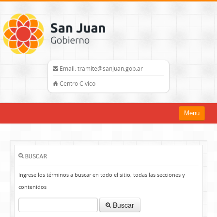
Email: tramite@sanjuan.gob.ar
Centro Civico
Menu
Inicio
Trámites
BUSCAR
Organismos
Ingrese los términos a buscar en todo el sitio, todas las secciones y
contenidos
Mapa del Sitio
Buscar
sanjuan.gob.ar