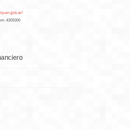
njuan.gob.ar/
nm. 4305000
nanciero