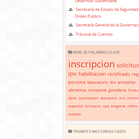
Desarrollo Sustentable
Secretaría de Estado de Seguridad
Orden Público
Secretaría General de la Gobernac
Tribunal de Cuentas
NUBE DE PALABRAS CLAVE
inscripcion
solicitu
ipv
habilitacion
certificado
reg
persona
laboratorio
dni
ambiente
alimentos
transporte
ganaderia
Produc
dpdu
autorizacion
asociacion
civil
comerc
requisitos
formulario
rupa
programa
crédito
residuos
TRAMITES MAS CONSULTADOS