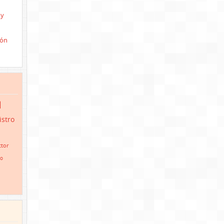
 y
ión
d
istro
tor
io