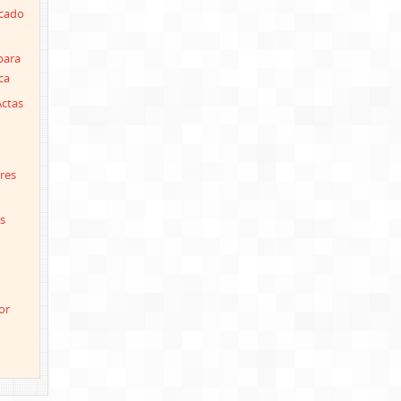
icado
para
ca
Actas
res
s
or