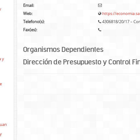
Email:
y
Web:
https://economia.sa
Telefono(s):
4306818/20/17 – Co
Fax(es):
Organismos Dependientes
a y
Dirección de Presupuesto y Control Fi
e
Juan
y