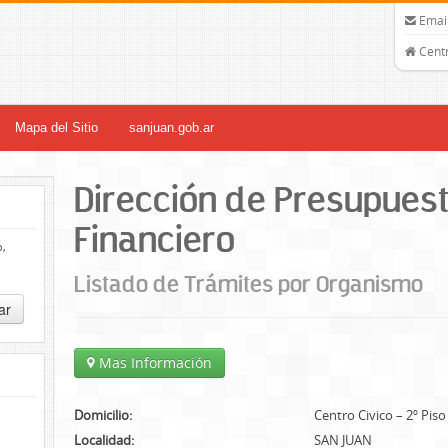
Email
Centr
Mapa del Sitio
sanjuan.gob.ar
Dirección de Presupuest
Financiero
o,
Listado de Trámites por Organismo
ar
Mas Información
Domicilio:
Centro Civico – 2º Piso
Localidad:
SAN JUAN