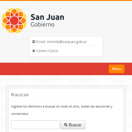
Email: tramite@sanjuan.gob.ar
Centro Civico
Menu
Inicio
Trámites
BUSCAR
Organismos
Ingrese los términos a buscar en todo el sitio, todas las secciones y
contenidos
Mapa del Sitio
Buscar
sanjuan.gob.ar