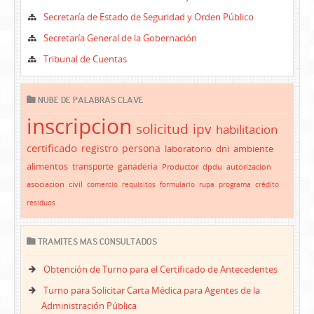
Secretaría de Estado de Seguridad y Orden Público
Secretaría General de la Gobernación
Tribunal de Cuentas
NUBE DE PALABRAS CLAVE
inscripcion
solicitud
ipv
habilitacion
certificado
registro
persona
laboratorio
dni
ambiente
alimentos
transporte
ganaderia
Productor
dpdu
autorizacion
asociacion
civil
comercio
requisitos
formulario
rupa
programa
crédito
residuos
TRAMITES MAS CONSULTADOS
Obtención de Turno para el Certificado de Antecedentes
Turno para Solicitar Carta Médica para Agentes de la
Administración Pública