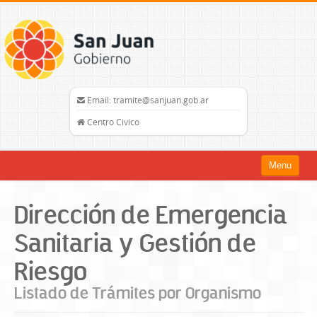
Email: tramite@sanjuan.gob.ar
Centro Civico
Menu
Inicio
Dirección de Emergencia
Trámites
Sanitaria y Gestión de
Organismos
Riesgo
Mapa del Sitio
Listado de Trámites por Organismo
sanjuan.gob.ar