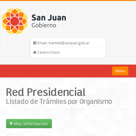
Email: tramite@sanjuan.gob.ar
Centro Civico
Menu
Inicio
Red Presidencial
Trámites
Listado de Trámites por Organismo
Organismos
Mapa del Sitio
Mas Información
sanjuan.gob.ar