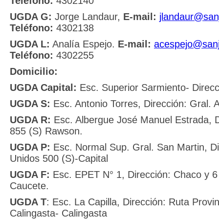
Teléfono:
4302140
UGDA G:
Jorge Landaur,
E-mail:
jlandaur@san
Teléfono:
4302138
UGDA L:
Analía Espejo.
E-mail:
acespejo@sanj
Teléfono:
4302255
Domicilio:
UGDA Capital:
Esc. Superior Sarmiento- Direcc
UGDA S:
Esc. Antonio Torres, Dirección: Gral. 
UGDA R:
Esc. Albergue José Manuel Estrada, 
855 (S) Rawson.
UGDA P:
Esc. Normal Sup. Gral. San Martin, D
Unidos 500 (S)-Capital
UGDA F:
Esc. EPET N° 1, Dirección: Chaco y 6
Caucete.
UGDA T
: Esc. La Capilla, Dirección: Ruta Provin
Calingasta- Calingasta