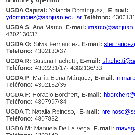
Nombre y Apellido:
UGDA Capital:
Yolanda Domínguez,
E-mail:
ydomingiez@sanjuan.edu.ar
Teléfono:
4302131
UGDA S:
Ana Marco,
E-mail:
imarco@sanjuan.
4302130/37
UGDA O:
Silvia Fernández
, E-mail:
sfernandez
Teléfono:
4302130/37
UGDA R:
Susana Fachetti,
E-mail:
sfachetti@s
Teléfono:
4302231/17- 4302136/33
UGDA P:
María Elena Márquez,
E-mail:
mmarq
Teléfono:
4302132/35
UGDA F:
Horacio Borchert,
E-mail:
hborchert@
Teléfono:
4307997/84
UGDA T:
Natalia Reinoso,
E-mail:
nreinoso@sa
Teléfono:
4307882
UGDA M:
Manuela De La Vega,
E-mail:
maveg